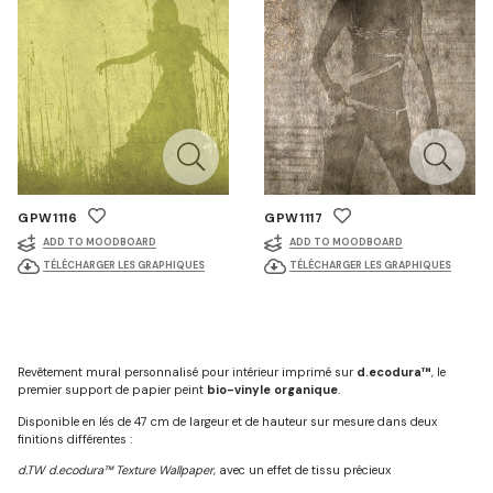
GPW1116
GPW1117
ADD TO MOODBOARD
ADD TO MOODBOARD
TÉLÉCHARGER LES GRAPHIQUES
TÉLÉCHARGER LES GRAPHIQUES
Revêtement mural personnalisé pour intérieur imprimé sur
d.ecodura™
, le
premier support de papier peint
bio-vinyle organique
.
Disponible en lés de 47 cm de largeur et de hauteur sur mesure dans deux
finitions différentes :
d.TW d.ecodura™ Texture Wallpaper
, avec un effet de tissu précieux