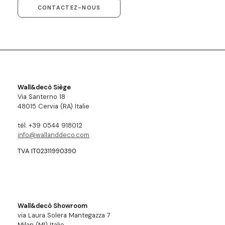
CONTACTEZ-NOUS
Wall&decò Siège
Via Santerno 18
48015 Cervia (RA) Italie
tél. +39 0544 918012
info@wallanddeco.com
TVA IT02311990390
Wall&decò Showroom
via Laura Solera Mantegazza 7
Milan (MI) Italie