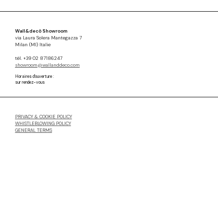
Wall&decò Showroom
via Laura Solera Mantegazza 7
Milan (MI) Italie
tél. +39 02 87186247
showroom@wallanddeco.com
Horaires d'ouverture :
sur rendez-vous
PRIVACY & COOKIE POLICY
WHISTLEBLOWING POLICY
GENERAL TERMS