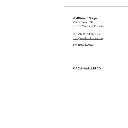
Wall&decò Siège
Via Santerno 18
48015 Cervia (RA) Italie
tél. +39 0544 918012
info@wallanddeco.com
TVA IT02311990390
© 2026 WALL&DECÒ