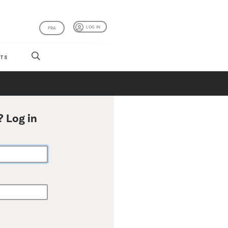
LOG IN
FRA
TS
? Log in