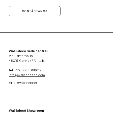
CONTÁCTANOS
Wall&decò Sede central
Via Santerno 18
48015 Cervia (RA) Italia
tel. +39 0544 918012
info@wallanddeco.com
CIF IT02311990390
Wall&decò Showroom