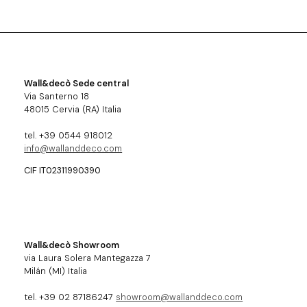
Wall&decò Sede central
Via Santerno 18
48015 Cervia (RA) Italia
tel. +39 0544 918012
info@wallanddeco.com
CIF IT02311990390
Wall&decò Showroom
via Laura Solera Mantegazza 7
Milán (MI) Italia
tel. +39 02 87186247
showroom@wallanddeco.com