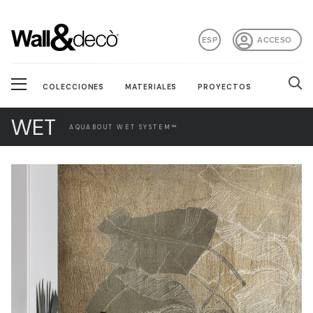
ESP
ACCESO
COLECCIONES
MATERIALES
PROYECTOS
WET
AQUABOUT WET SYSTEM™