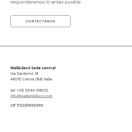
responderemos lo antes posible.
CONTÁCTANOS
Wall&decò Sede central
Via Santerno 18
48015 Cervia (RA) Italia
tel. +39 0544 918012
info@wallanddeco.com
CIF IT02311990390