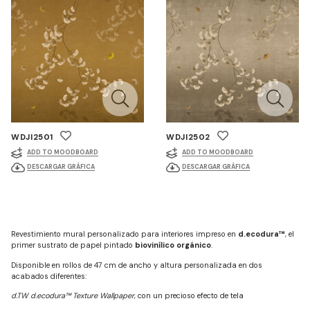
WDJI2501
WDJI2502
ADD TO MOODBOARD
ADD TO MOODBOARD
DESCARGAR GRÁFICA
DESCARGAR GRÁFICA
Revestimiento mural personalizado para interiores impreso en
d.ecodura™
, el
primer sustrato de papel pintado
biovinílico orgánico
.
Disponible en rollos de 47 cm de ancho y altura personalizada en dos
acabados diferentes:
d.TW d.ecodura™ Texture Wallpaper
, con un precioso efecto de tela