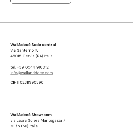
Wall&decò Sede central
Via Santerno 18
48015 Cervia (RA) Italia
tel. +39 0544 918012
info@wallanddeco.com
CIF IT02311990390
Wall&decò Showroom
via Laura Solera Mantegazza 7
Milán (MI) Italia