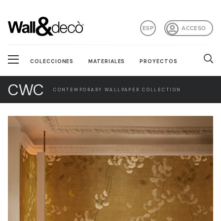
ESP
ACCESO
COLECCIONES
MATERIALES
PROYECTOS
CWC
CONTEMPORARY WALLPAPER COLLECTION