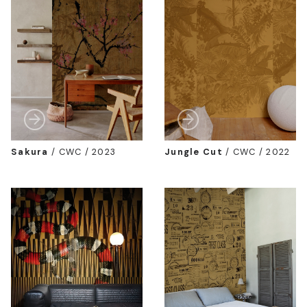
Sakura
/
CWC / 2023
Jungle Cut
/
CWC / 2022