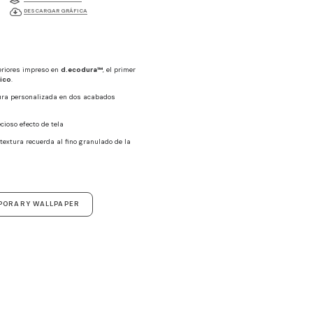
DESCARGAR GRÁFICA
eriores impreso en
d.ecodura™
, el primer
nico
.
tura personalizada en dos acabados
ecioso efecto de tela
textura recuerda al fino granulado de la
PORARY WALLPAPER