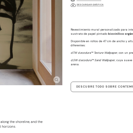
DESCARGAR GRÁFICA
Revestimiento mural personalizado para int
sustrato de papel pintado
biovinílico orgá
Disponible en rollos de 47 cm de ancho y al
diferentes:
d.TW d.ecodura™ Texture Wallpaper
, con un pr
d.SW d.ecodura™ Sand Wallpaper
, cuya suave 
arena.
DESCUBRE TODO SOBRE CONTEM
long the shoreline, and the
t horizons.