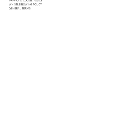
PRIVACY & COOKIE POLICY
WHISTLEBLOWING POLICY
GENERAL TERMS