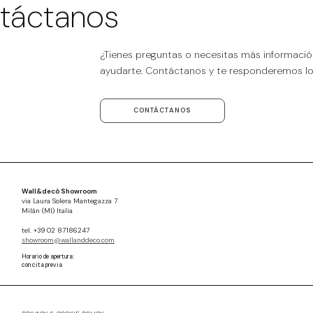
táctanos
¿Tienes preguntas o necesitas más informaci
ayudarte. Contáctanos y te responderemos lo 
CONTÁCTANOS
Wall&decò Showroom
via Laura Solera Mantegazza 7
Milán (MI) Italia
tel. +39 02 87186247
showroom@wallanddeco.com
Horario de apertura:
con cita previa