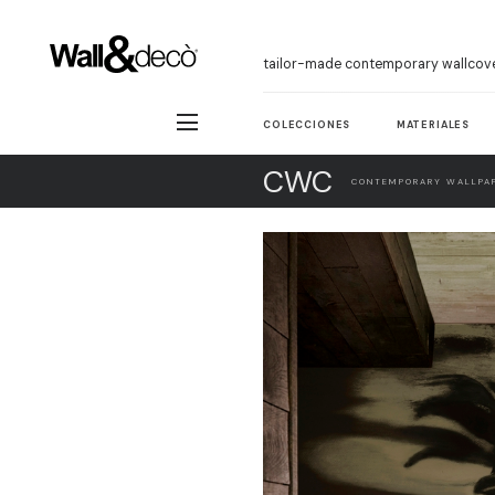
tailor-made contemporary wallcov
COLECCIONES
MATERIALES
CWC
CONTEMPORARY WALLPAP