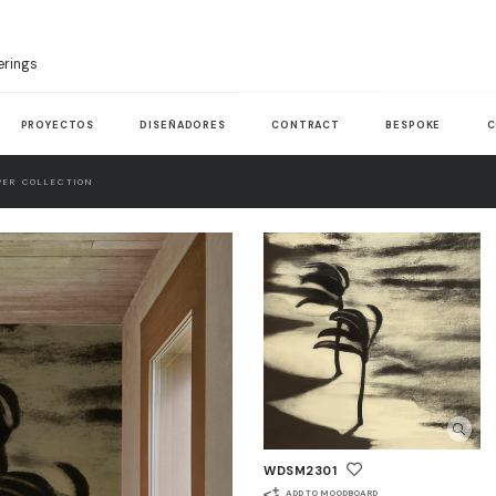
erings
PROYECTOS
DISEÑADORES
CONTRACT
BESPOKE
C
ER COLLECTION
WDSM2301
ADD TO MOODBOARD