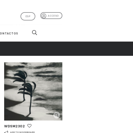
ACCESO
ESP
ONTACTOS
WDSM2302
ADD TO MOODBOARD