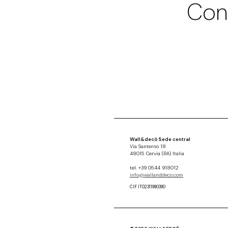
Con
Wall&decò Sede central
Via Santerno 18
48015 Cervia (RA) Italia
tel. +39 0544 918012
info@wallanddeco.com
CIF IT02311990390