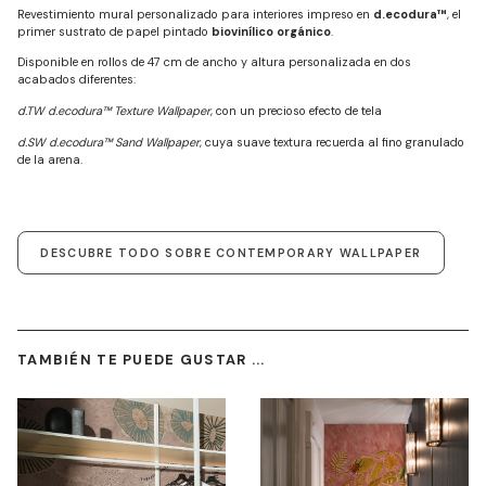
Revestimiento mural personalizado para interiores impreso en
d.ecodura™
, el
primer sustrato de papel pintado
biovinílico orgánico
.
Disponible en rollos de 47 cm de ancho y altura personalizada en dos
acabados diferentes:
d.TW d.ecodura™ Texture Wallpaper
, con un precioso efecto de tela
d.SW d.ecodura™ Sand Wallpaper
, cuya suave textura recuerda al fino granulado
de la arena.
DESCUBRE TODO SOBRE CONTEMPORARY WALLPAPER
TAMBIÉN TE PUEDE GUSTAR ...