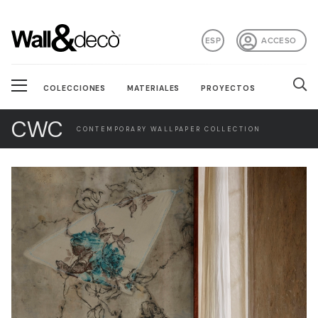
ESP
ACCESO
COLECCIONES
MATERIALES
PROYECTOS
CWC
CONTEMPORARY WALLPAPER COLLECTION