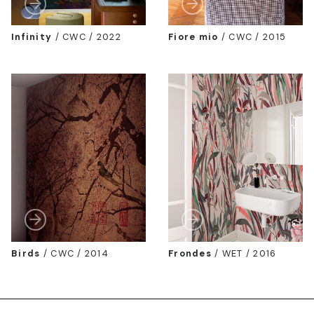
Infinity
/
CWC / 2022
Fiore mio
/
CWC / 2015
Birds
/
CWC / 2014
Frondes
/
WET / 2016