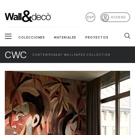
ESP
ACCESO
COLECCIONES
MATERIALES
PROYECTOS
CWC
CONTEMPORARY WALLPAPER COLLECTION