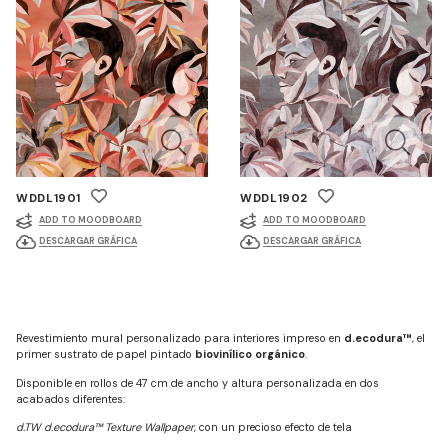
WDDL1901
WDDL1902
ADD TO MOODBOARD
ADD TO MOODBOARD
DESCARGAR GRÁFICA
DESCARGAR GRÁFICA
Revestimiento mural personalizado para interiores impreso en
d.ecodura™
, el
primer sustrato de papel pintado
biovinílico orgánico
.
Disponible en rollos de 47 cm de ancho y altura personalizada en dos
acabados diferentes:
d.TW d.ecodura™ Texture Wallpaper
, con un precioso efecto de tela