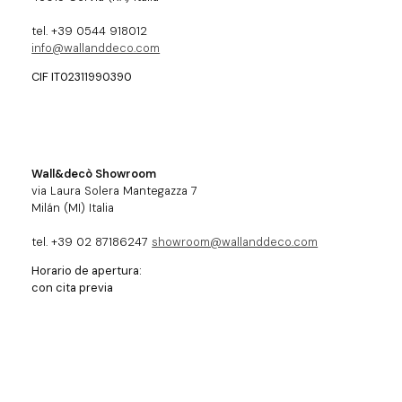
tel. +39 0544 918012
info@wallanddeco.com
CIF IT02311990390
Wall&decò Showroom
via Laura Solera Mantegazza 7
Milán (MI) Italia
tel. +39 02 87186247
showroom@wallanddeco.com
Horario de apertura:
con cita previa