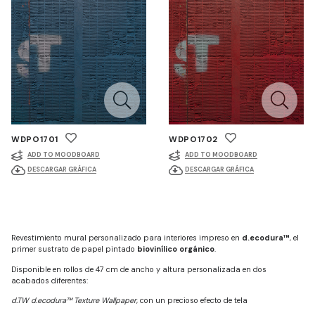
WDPO1701
WDPO1702
ADD TO MOODBOARD
ADD TO MOODBOARD
DESCARGAR GRÁFICA
DESCARGAR GRÁFICA
Revestimiento mural personalizado para interiores impreso en
d.ecodura™
, el
primer sustrato de papel pintado
biovinílico orgánico
.
Disponible en rollos de 47 cm de ancho y altura personalizada en dos
acabados diferentes:
d.TW d.ecodura™ Texture Wallpaper
, con un precioso efecto de tela