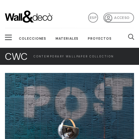
ESP
ACCESO
COLECCIONES
MATERIALES
PROYECTOS
CWC
CONTEMPORARY WALLPAPER COLLECTION