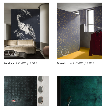
Ardea
/
CWC / 2019
Moebius
/
CWC / 2019