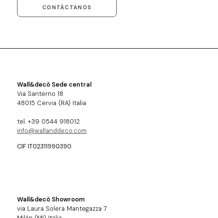
CONTÁCTANOS
Wall&decò Sede central
Via Santerno 18
48015 Cervia (RA) Italia
tel. +39 0544 918012
info@wallanddeco.com
CIF IT02311990390
Wall&decò Showroom
via Laura Solera Mantegazza 7
Milán (MI) Italia