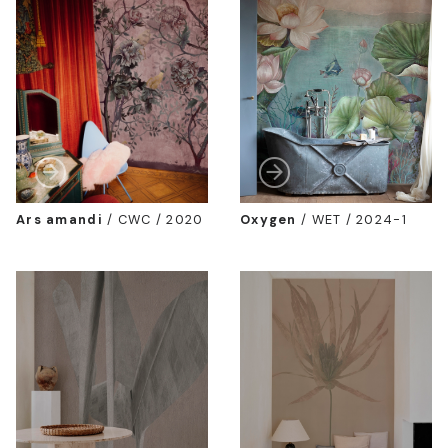
Ars amandi
/
CWC / 2020
Oxygen
/
WET / 2024-1