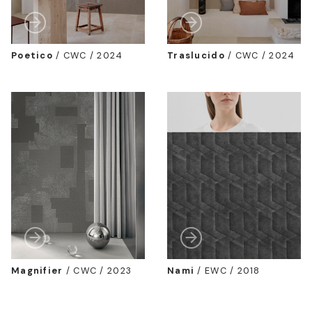
Poetico
/
CWC / 2024
Traslucido
/
CWC / 2024
Magnifier
/
CWC / 2023
Nami
/
EWC / 2018