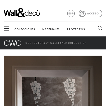
ESP
ACCESO
COLECCIONES
MATERIALES
PROYECTOS
CWC
CONTEMPORARY WALLPAPER COLLECTION