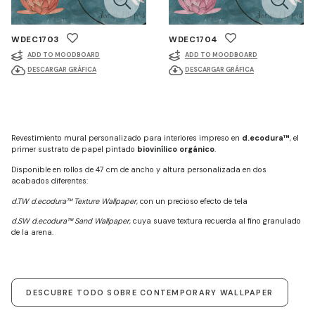
WDEC1703
WDEC1704
ADD TO MOODBOARD
ADD TO MOODBOARD
DESCARGAR GRÁFICA
DESCARGAR GRÁFICA
Revestimiento mural personalizado para interiores impreso en
d.ecodura™
, el
primer sustrato de papel pintado
biovinílico orgánico
.
Disponible en rollos de 47 cm de ancho y altura personalizada en dos
acabados diferentes:
d.TW d.ecodura™ Texture Wallpaper
, con un precioso efecto de tela
d.SW d.ecodura™ Sand Wallpaper
, cuya suave textura recuerda al fino granulado
de la arena.
DESCUBRE TODO SOBRE CONTEMPORARY WALLPAPER