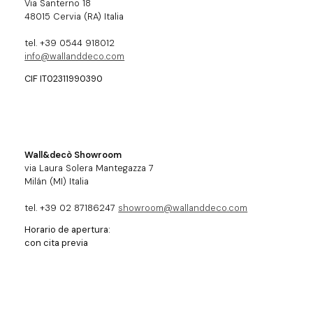
Via Santerno 18
48015 Cervia (RA) Italia
tel. +39 0544 918012
info@wallanddeco.com
CIF IT02311990390
Wall&decò Showroom
via Laura Solera Mantegazza 7
Milán (MI) Italia
tel. +39 02 87186247
showroom@wallanddeco.com
Horario de apertura:
con cita previa