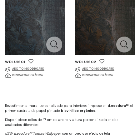
WDLU1601
WDLU1602
ADD TO MOODBOARD
ADD TO MOODBOARD
DESCARGAR GRÁFICA
DESCARGAR GRÁFICA
Revestimiento mural personalizado para interiores impreso en
d.ecodura™
, el
primer sustrato de papel pintado
biovinílico orgánico
.
Disponible en rollos de 47 cm de ancho y altura personalizada en dos
acabados diferentes:
d.TW d.ecodura™ Texture Wallpaper
, con un precioso efecto de tela