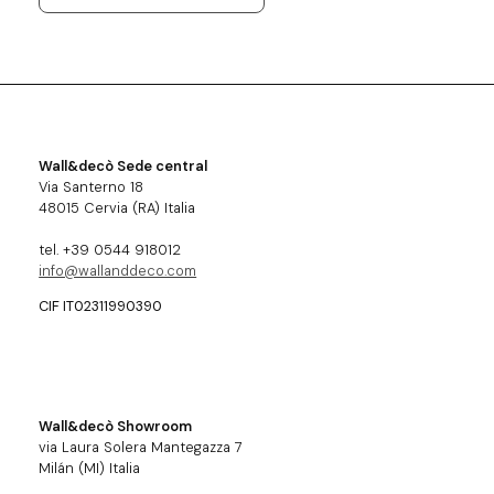
Wall&decò Sede central
Via Santerno 18
48015 Cervia (RA) Italia
tel. +39 0544 918012
info@wallanddeco.com
CIF IT02311990390
Wall&decò Showroom
via Laura Solera Mantegazza 7
Milán (MI) Italia