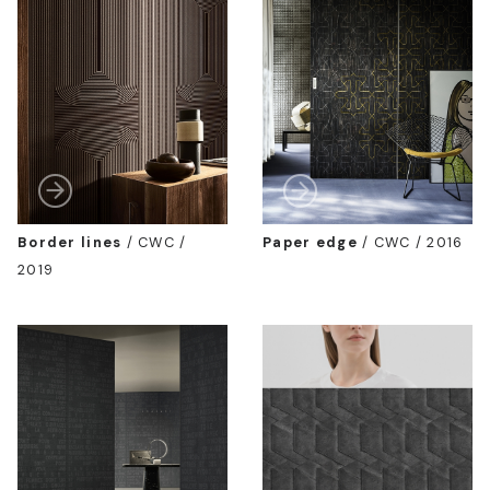
Border lines
/
CWC /
Paper edge
/
CWC / 2016
2019