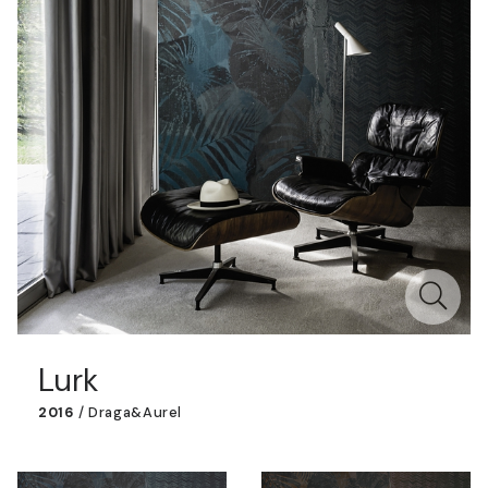
Lurk
2016
/
Draga&Aurel