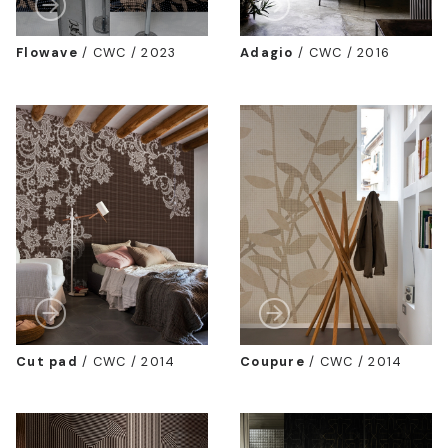
Flowave
/
CWC / 2023
Adagio
/
CWC / 2016
Cut pad
/
CWC / 2014
Coupure
/
CWC / 2014