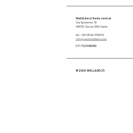
Wall&decò Sede central
Via Santerno 18
48015 Cervia (RA) Italia
tel. +39 0544 918012
info@wallanddeco.com
CIF IT02311990390
© 2026 WALL&DECÒ