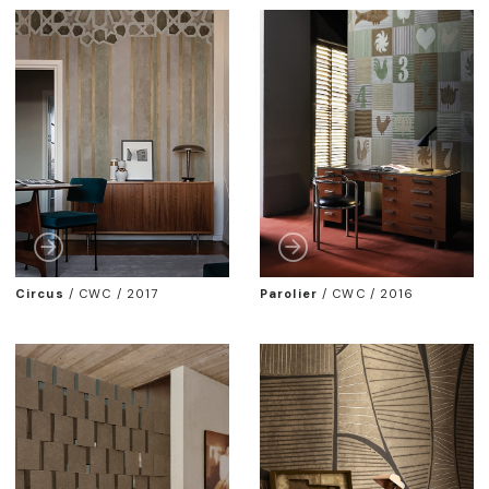
Circus
/
CWC / 2017
Parolier
/
CWC / 2016