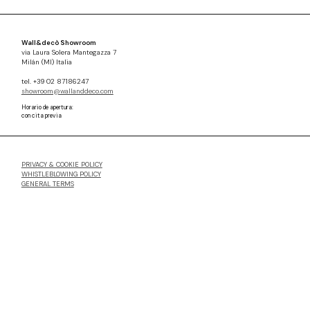
Wall&decò Showroom
via Laura Solera Mantegazza 7
Milán (MI) Italia
tel. +39 02 87186247
showroom@wallanddeco.com
Horario de apertura:
con cita previa
PRIVACY & COOKIE POLICY
WHISTLEBLOWING POLICY
GENERAL TERMS