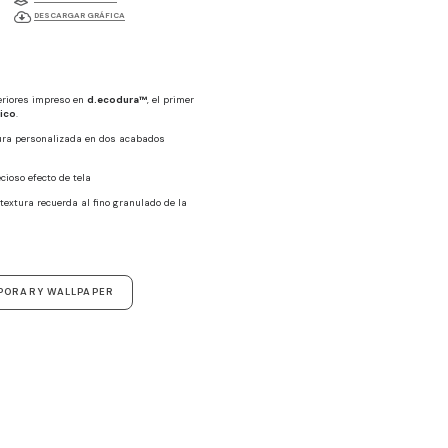
DESCARGAR GRÁFICA
eriores impreso en
d.ecodura™
, el primer
nico
.
tura personalizada en dos acabados
ecioso efecto de tela
textura recuerda al fino granulado de la
PORARY WALLPAPER