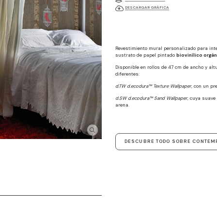
DESCARGAR GRÁFICA
Revestimiento mural personalizado para int
sustrato de papel pintado
biovinílico orgá
Disponible en rollos de 47 cm de ancho y al
diferentes:
d.TW d.ecodura™ Texture Wallpaper
, con un pr
d.SW d.ecodura™ Sand Wallpaper
, cuya suave 
arena.
DESCUBRE TODO SOBRE CONTEM