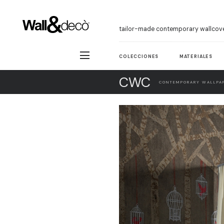
tailor-made contemporary wallcov
COLECCIONES
MATERIALES
CWC
CONTEMPORARY WALLPAP