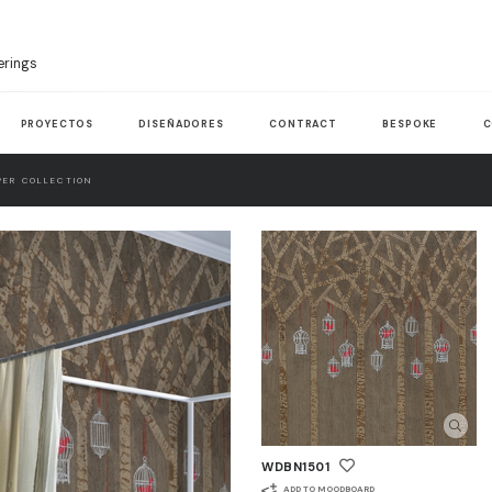
erings
PROYECTOS
DISEÑADORES
CONTRACT
BESPOKE
C
ER COLLECTION
WDBN1501
ADD TO MOODBOARD