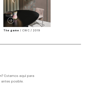
The game
/
CWC / 2019
ón? Estamos aquí para
antes posible.