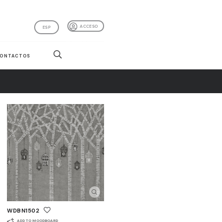
ACCESO
ESP
ONTACTOS
WDBN1502
ADD TO MOODBOARD