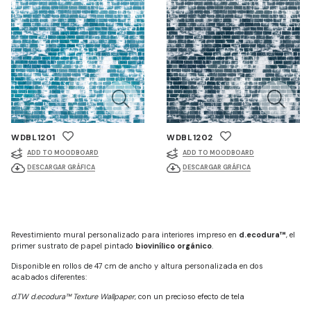
WDBL1201
WDBL1202
ADD TO MOODBOARD
ADD TO MOODBOARD
DESCARGAR GRÁFICA
DESCARGAR GRÁFICA
Revestimiento mural personalizado para interiores impreso en
d.ecodura™
, el
primer sustrato de papel pintado
biovinílico orgánico
.
Disponible en rollos de 47 cm de ancho y altura personalizada en dos
acabados diferentes:
d.TW d.ecodura™ Texture Wallpaper
, con un precioso efecto de tela