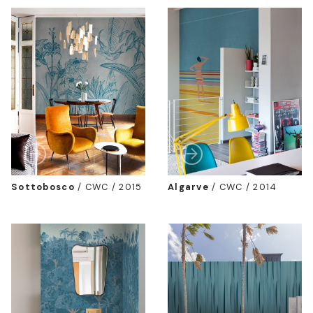
Sottobosco
/
CWC / 2015
Algarve
/
CWC / 2014