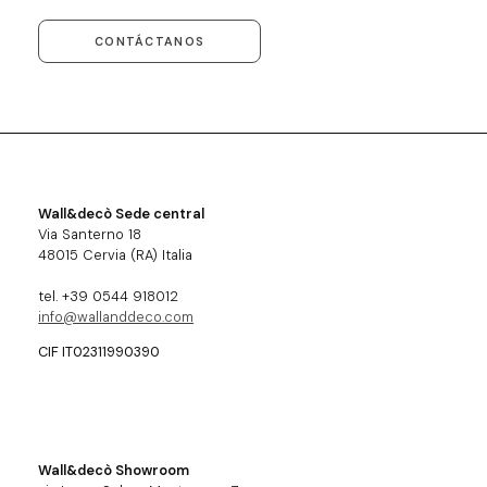
CONTÁCTANOS
Wall&decò Sede central
Via Santerno 18
48015 Cervia (RA) Italia
tel. +39 0544 918012
info@wallanddeco.com
CIF IT02311990390
Wall&decò Showroom