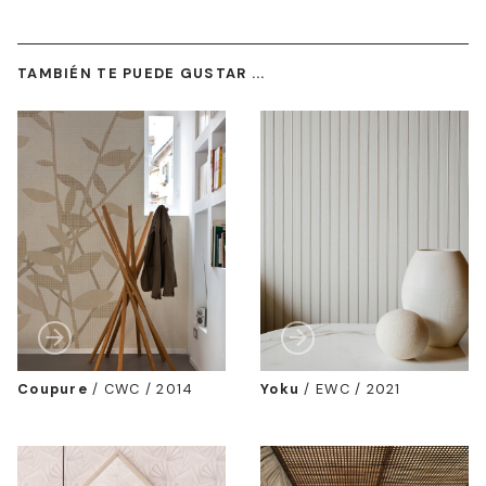
TAMBIÉN TE PUEDE GUSTAR ...
Coupure
/
CWC / 2014
Yoku
/
EWC / 2021