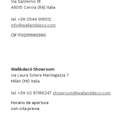
Via Santerno 18
48015 Cervia (RA) Italia
tel. +39 0544 918012
info@wallanddeco.com
CIF IT02311990390
Wall&decò Showroom
via Laura Solera Mantegazza 7
Milán (MI) Italia
tel. +39 02 87186247
showroom@wallanddeco.com
Horario de apertura:
con cita previa