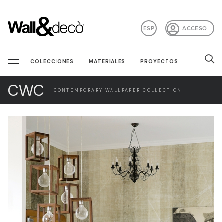
ESP
ACCESO
COLECCIONES
MATERIALES
PROYECTOS
CWC
CONTEMPORARY WALLPAPER COLLECTION