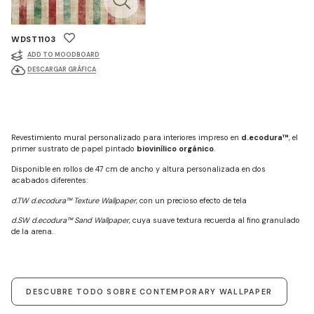
WDST1103
ADD TO MOODBOARD
DESCARGAR GRÁFICA
Revestimiento mural personalizado para interiores impreso en
d.ecodura™
, el
primer sustrato de papel pintado
biovinílico orgánico
.
Disponible en rollos de 47 cm de ancho y altura personalizada en dos
acabados diferentes:
d.TW d.ecodura™ Texture Wallpaper
, con un precioso efecto de tela
d.SW d.ecodura™ Sand Wallpaper
, cuya suave textura recuerda al fino granulado
de la arena.
DESCUBRE TODO SOBRE CONTEMPORARY WALLPAPER