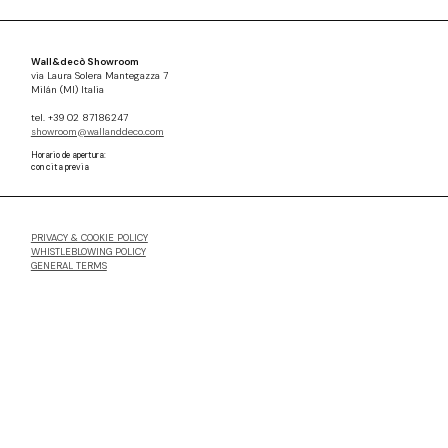
Wall&decò Showroom
via Laura Solera Mantegazza 7
Milán (MI) Italia
tel. +39 02 87186247
showroom@wallanddeco.com
Horario de apertura:
con cita previa
PRIVACY & COOKIE POLICY
WHISTLEBLOWING POLICY
GENERAL TERMS