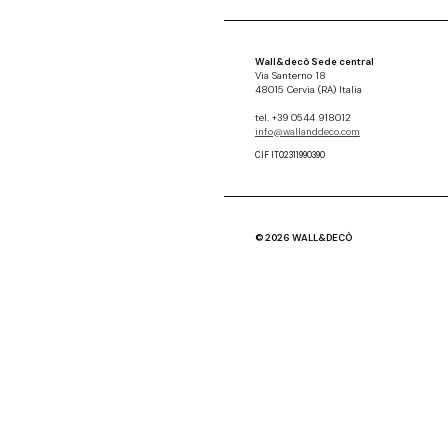
Wall&decò Sede central
Via Santerno 18
48015 Cervia (RA) Italia
tel. +39 0544 918012
info@wallanddeco.com
CIF IT02311990390
© 2026 WALL&DECÒ