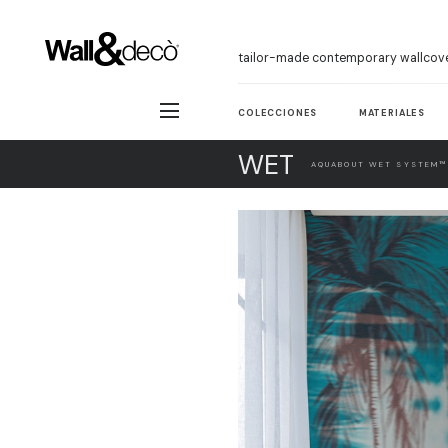
tailor-made contemporary wallcov
COLECCIONES
MATERIALES
WET
AQUABOUT WET SYSTEM™