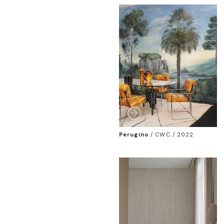
Perugino
/
CWC / 2022