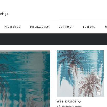
erings
PROYECTOS
DISEÑADORES
CONTRACT
BESPOKE
C
WET_DF2501
ADD TO MOODBOARD