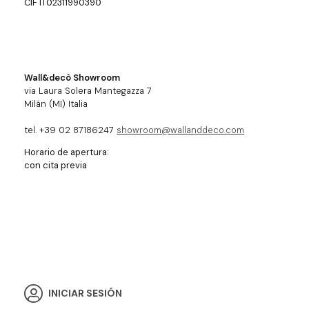
CIF IT02311990390
Wall&decò Showroom
via Laura Solera Mantegazza 7
Milán (MI) Italia
tel. +39 02 87186247
showroom@wallanddeco.com
Horario de apertura:
con cita previa
INICIAR SESIÓN