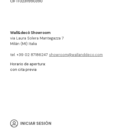
CIF IT02311990390
Wall&decò Showroom
via Laura Solera Mantegazza 7
Milán (MI) Italia
tel. +39 02 87186247
showroom@wallanddeco.com
Horario de apertura:
con cita previa
INICIAR SESIÓN