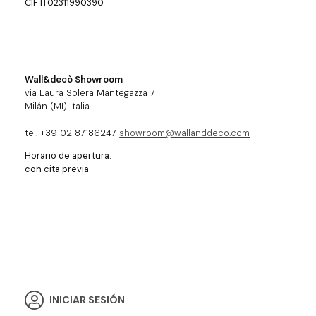
CIF IT02311990390
Wall&decò Showroom
via Laura Solera Mantegazza 7
Milán (MI) Italia
tel. +39 02 87186247
showroom@wallanddeco.com
Horario de apertura:
con cita previa
INICIAR SESIÓN