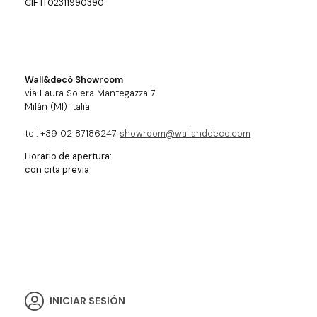
CIF IT02311990390
Wall&decò Showroom
via Laura Solera Mantegazza 7
Milán (MI) Italia
tel. +39 02 87186247
showroom@wallanddeco.com
Horario de apertura:
con cita previa
INICIAR SESIÓN