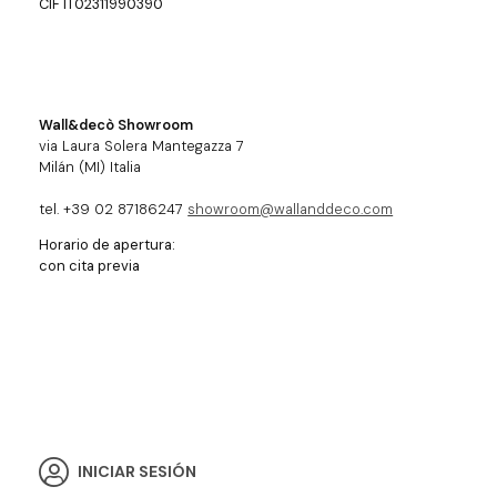
CIF IT02311990390
Wall&decò Showroom
via Laura Solera Mantegazza 7
Milán (MI) Italia
tel. +39 02 87186247
showroom@wallanddeco.com
Horario de apertura:
con cita previa
INICIAR SESIÓN