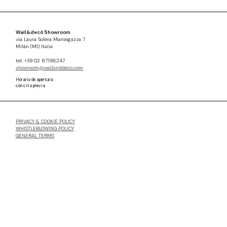
Wall&decò Showroom
via Laura Solera Mantegazza 7
Milán (MI) Italia
tel. +39 02 87186247
showroom@wallanddeco.com
Horario de apertura:
con cita previa
PRIVACY & COOKIE POLICY
WHISTLEBLOWING POLICY
GENERAL TERMS