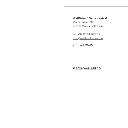
Wall&decò Sede central
Via Santerno 18
48015 Cervia (RA) Italia
tel. +39 0544 918012
info@wallanddeco.com
CIF IT02311990390
© 2026 WALL&DECÒ