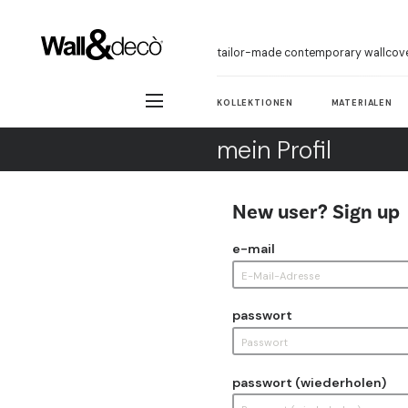
tailor-made contemporary wallcov
KOLLEKTIONEN
MATERIALEN
mein Profil
New user? Sign up
e-mail
passwort
passwort (wiederholen)