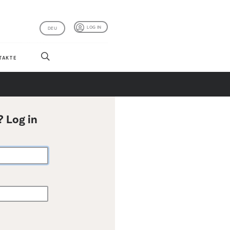
LOG IN
DEU
TAKTE
? Log in