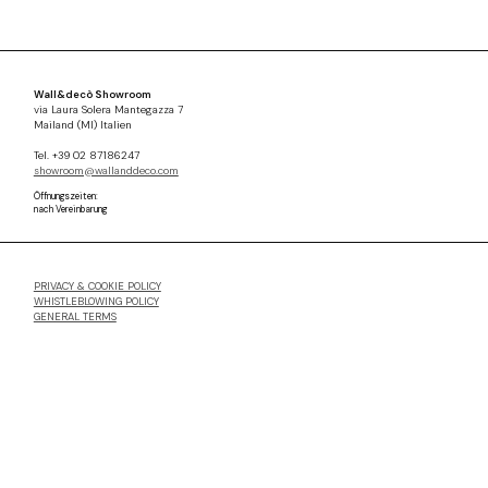
Wall&decò Showroom
via Laura Solera Mantegazza 7
Mailand (MI) Italien
Tel. +39 02 87186247
showroom@wallanddeco.com
Öffnungszeiten:
nach Vereinbarung
PRIVACY & COOKIE POLICY
WHISTLEBLOWING POLICY
GENERAL TERMS