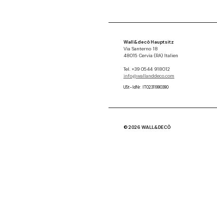
Wall&decò Hauptsitz
Via Santerno 18
48015 Cervia (RA) Italien
Tel. +39 0544 918012
info@wallanddeco.com
USt-IdNr. IT02311990390
© 2026 WALL&DECÒ