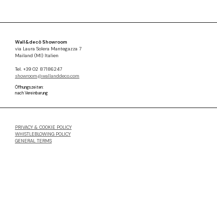
Wall&decò Showroom
via Laura Solera Mantegazza 7
Mailand (MI) Italien
Tel. +39 02 87186247
showroom@wallanddeco.com
Öffnungszeiten:
nach Vereinbarung
PRIVACY & COOKIE POLICY
WHISTLEBLOWING POLICY
GENERAL TERMS