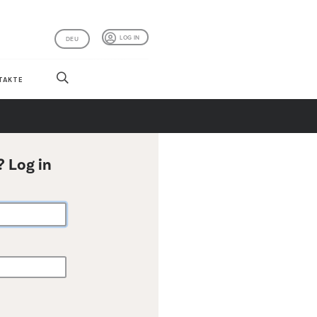
LOG IN
DEU
TAKTE
? Log in