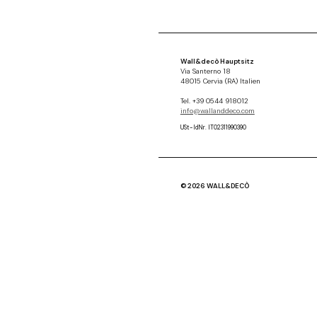
Wall&decò Hauptsitz
Via Santerno 18
48015 Cervia (RA) Italien
Tel. +39 0544 918012
info@wallanddeco.com
USt-IdNr. IT02311990390
© 2026 WALL&DECÒ