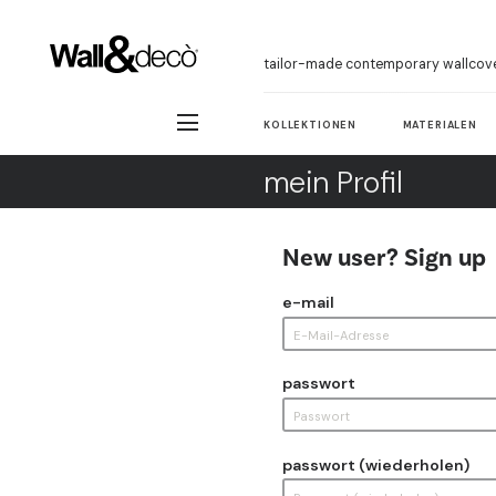
tailor-made contemporary wallcov
KOLLEKTIONEN
MATERIALEN
mein Profil
New user? Sign up
e-mail
passwort
passwort (wiederholen)