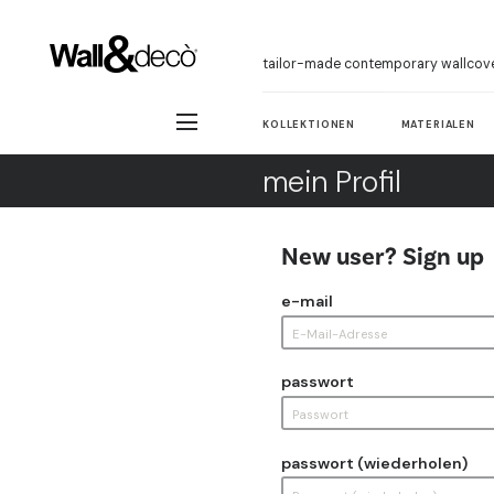
tailor-made contemporary wallcov
KOLLEKTIONEN
MATERIALEN
mein Profil
New user? Sign up
e-mail
passwort
passwort (wiederholen)