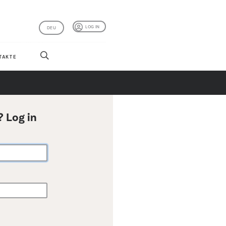
LOG IN
DEU
TAKTE
? Log in