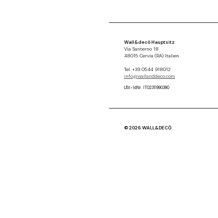
Wall&decò Hauptsitz
Via Santerno 18
48015 Cervia (RA) Italien
Tel. +39 0544 918012
info@wallanddeco.com
USt-IdNr. IT02311990390
© 2026 WALL&DECÒ