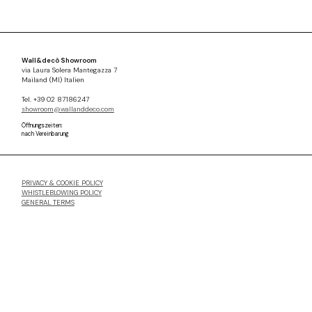
Wall&decò Showroom
via Laura Solera Mantegazza 7
Mailand (MI) Italien
Tel. +39 02 87186247
showroom@wallanddeco.com
Öffnungszeiten:
nach Vereinbarung
PRIVACY & COOKIE POLICY
WHISTLEBLOWING POLICY
GENERAL TERMS